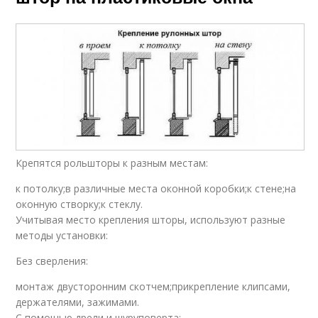
Крепятся рольшторы к разным местам:
к потолку;в различные места оконной коробки;к стене;на
оконную створку;к стеклу.
Учитывая место крепления шторы, используют разные
методы установки:
Без сверления:
монтаж двусторонним скотчем;прикрепление клипсами,
держателями, зажимами.
С помощью дрели и шуруповерта: