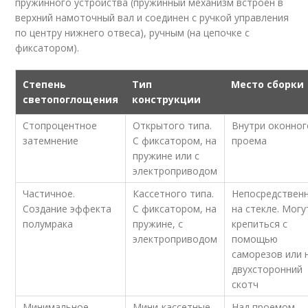
пружинного устройства (пружинный механизм встроен в
верхний намоточный вал и соединен с ручкой управления
по центру нижнего отвеса), ручным (на цепочке с
фиксатором).
Степень
Тип
Место сборки
светопоглощения
конструкции
Стопроцентное
Открытого типа.
Внутри оконног
затемнение
С фиксатором, на
проема
пружине или с
электроприводом
Частичное.
Кассетного типа.
Непосредствен
Создание эффекта
С фиксатором, на
на стекле. Могу
полумрака
пружине, с
крепиться с
электроприводом
помощью
саморезов или 
двухсторонний
скотч
Минимальное.
Мини-кассетные.
Над проемом