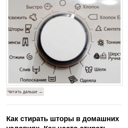
Уход за рулонными
Шторы в кассете
шторами
Плесень на рулонных
Шторы для окон
шторах
Пятна на рулонных
Шторы от жира
шторах
Читать дальше →
Шторы на
Шторы из ткани
пластиковые окна
Как стирать шторы в домашних
условиях. Как часто стирать