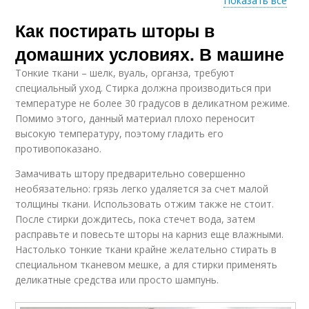
Показать все
Как постирать шторы в
Различные шторы
Блэкаут в машинке
домашних условиях. В машине
Тонкие ткани – шелк, вуаль, органза, требуют
специальный уход. Стирка должна производиться при
Инструкция в
температуре не более 30 градусов в деликатном режиме.
Рулонные шторы
машинке
Помимо этого, данный материал плохо переносит
высокую температуру, поэтому гладить его
противопоказано.
Замачивать штору предварительно совершенно
Шторы с окна
Стирка в машинке
необязательно: грязь легко удаляется за счет малой
толщины ткани. Использовать отжим также не стоит.
После стирки дождитесь, пока стечет вода, затем
расправьте и повесьте шторы на карниз еще влажными.
Настолько тонкие ткани крайне желательно стирать в
Шторы с
Шторы для стирки
пластикового окна
специальном тканевом мешке, а для стирки применять
деликатные средства или просто шампунь.