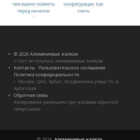
чем важно помнить
конфигурации. Как
перед началом
снять
работ?
горизонтальные
жалюзи
© 2026 Алюминиевые жалюзи
Стоит ли покупать алюминиевые жалюзи
Контакты
Пользовательское соглашение
Политика конфидециальности
г. Москва, ЦАО, Арбат, Воздвиженка улица 10, м.
Арбатская
Обратная связь
Копирование разрешено при указании обратной
гиперссылки.
© 2026,
Алюминиевые жалюзи
.