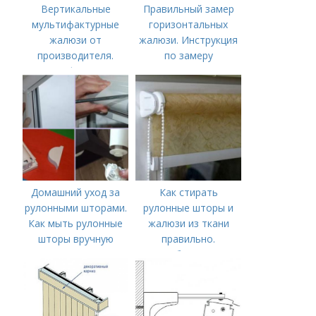
Вертикальные
Правильный замер
мультифактурные
горизонтальных
жалюзи от
жалюзи. Инструкция
производителя.
по замеру
Мультифактурные
горизонтальных
жалюзи
жалюзи
Домашний уход за
Как стирать
рулонными шторами.
рулонные шторы и
Как мыть рулонные
жалюзи из ткани
шторы вручную
правильно.
Особенности
рулонных штор