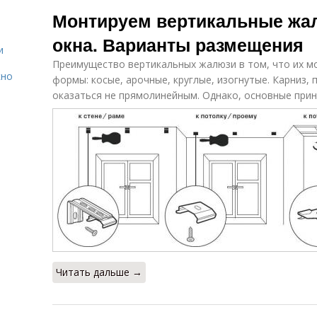
Горизонтальные
деревянные
Монтируем вертикальные жа
жалюзи
окна
окна. Варианты размещения
и
Преимущество вертикальных жалюзи в том, что их м
кно
формы: косые, арочные, круглые, изогнутые. Карниз,
оказаться не прямолинейным. Однако, основные прин
Читать дальше →