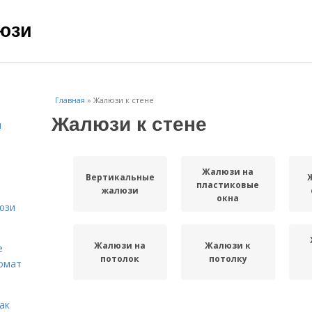
юзи
Главная
»
Жалюзи к стене
Жалюзи к стене
и
Жалюзи на
Вертикальные
пластиковые
жалюзи
окна
юзи
Жалюзи на
Жалюзи к
е
потолок
потолку
омат
ак
Жалюзи на