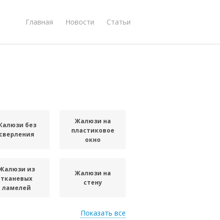
Главная
Новости
Статьи
Жалюзи на
Жалюзи без
пластиковое
сверления
окно
Жалюзи из
Жалюзи на
тканевых
стену
ламелей
Показать все