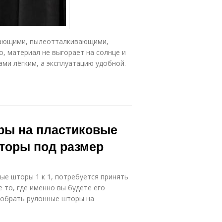
Жалюзи для
Жалюзи на
балкона
балкон
жающими, пылеотталкивающими,
, материал не выгорает на солнце и
ами лёгким, а эксплуатацию удобной.
ры на пластиковые
торы под размер
е шторы 1 к 1, потребуется принять
е то, где именно вы будете его
добрать рулонные шторы на