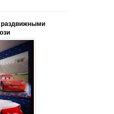
с раздвижными
юзи