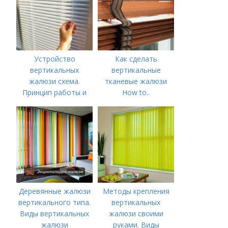
Устройство
Как сделать
вертикальных
вертикальные
жалюзи схема.
тканевые жалюзи
Принцип работы и
How to..
механизм управления
Вертикальные
жалюзи
жалюзи
Деревянные жалюзи
Методы крепления
вертикального типа.
вертикальных
Виды вертикальных
жалюзи своими
жалюзи
руками. Виды