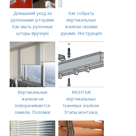
Домашний уход за
Как собрать
рулонными шторами.
вертикальные
Как мыть рулонные
жалюзи своими
шторы вручную
руками. Инструкция
по монтажу
Вертикальные
МОНТАЖ
жалюзи не
вертикальных
поворачиваются
тканевых жалюзи.
ламели. Поломки
Этапы монтажа,
вертикальных
схемы
жалюзи и способы
ремонта