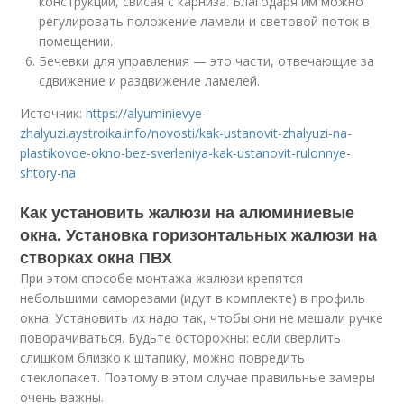
конструкции, свисая с карниза. Благодаря им можно
регулировать положение ламели и световой поток в
помещении.
Бечевки для управления — это части, отвечающие за
сдвижение и раздвижение ламелей.
Источник:
https://alyuminievye-
zhalyuzi.aystroika.info/novosti/kak-ustanovit-zhalyuzi-na-
plastikovoe-okno-bez-sverleniya-kak-ustanovit-rulonnye-
shtory-na
Как установить жалюзи на алюминиевые
окна. Установка горизонтальных жалюзи на
створках окна ПВХ
При этом способе монтажа жалюзи крепятся
небольшими саморезами (идут в комплекте) в профиль
окна. Установить их надо так, чтобы они не мешали ручке
поворачиваться. Будьте осторожны: если сверлить
слишком близко к штапику, можно повредить
стеклопакет. Поэтому в этом случае правильные замеры
очень важны.