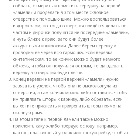
собрать, отмерить и пометить середину на первой
«ламели» и проделать в этом месте сквозное
отверстие с помощью шила. Можно воспользоваться
и дыроколом, но тогда отверстия придётся делать по
частям и дырочки получатся не посередине «ламелей»,
а чуть ближе к краю, зато они будут более
аккуратными и широкими. Далее берем веревку и
проводим ее через всю гармошку. Если верёвка
синтетическая, то ее кончик можно будет немного
обжечь, чтобы он получился острым, тогда вдевать
верёвку в отверстия будет легче.
Конец веревки на первой верхней «ламели» нужно
завязать в узелок, чтобы она не выскользнула из
отверстия, а сам кончик можно либо оставить, чтобы
им привязать шторы к карнизу, либо обрезать, если
вы хотите приклеить и прикрепить шторы прямо на
оконную раму.
На этом этапе к первой ламели также можно
приклеить какую-либо твердую основу, например,
картон, пластиковый уголок или тонкую рейку, чтобы с