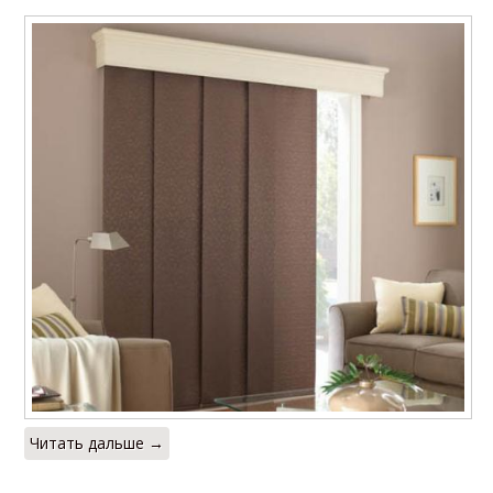
Шторы для кухни
Шторы на липучках
Карниз для римской
Штора без спиц
шторы
Механизм для
Рулонные шторы
рулонных штор
Крепление для
Штора от солнца
рулонных штор
Читать дальше →