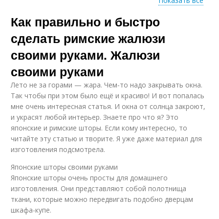
Показать все
Как правильно и быстро
Шторы с напусками
Штора из обоев
сделать римские жалюзи
своими руками. Жалюзи
своими руками
Штора из тюли
Шторы из старых
Лето не за горами — жара. Чем-то надо закрывать окна.
Так чтобы при этом было ещё и красиво! И вот попалась
мне очень интересная статья. И окна от солнца закроют,
и украсят любой интерьер. Знаете про что я? Это
Механизм для
Шторы на
японские и римские шторы. Если кому интересно, то
римской шторы
пластиковые окна
читайте эту статью и творите. Я уже даже материал для
изготовления подсмотрела.
Японские шторы своими руками
Шторы по
Ткани для римских
Японские шторы очень просты для домашнего
правильным замерам
штор
изготовления. Они представляют собой полотнища
ткани, которые можно передвигать подобно дверцам
шкафа-купе.