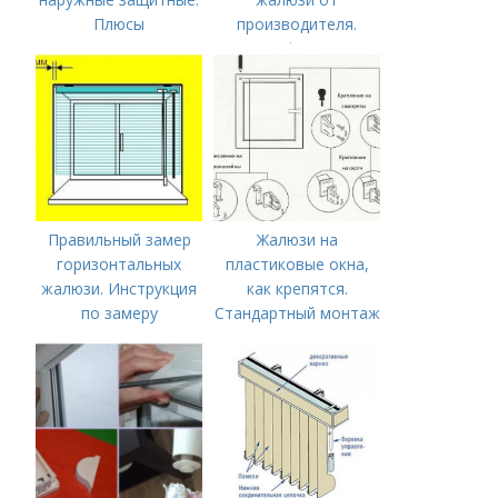
Плюсы
производителя.
использования
Мультифактурные
защитных жалюзи
жалюзи
Правильный замер
Жалюзи на
горизонтальных
пластиковые окна,
жалюзи. Инструкция
как крепятся.
по замеру
Стандартный монтаж
горизонтальных
жалюзи на
жалюзи
пластиковые окна