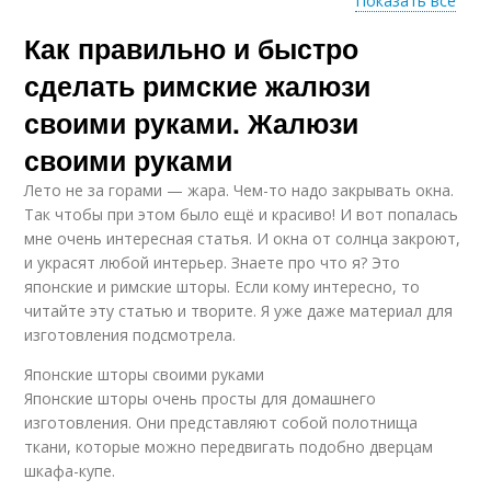
Показать все
Как правильно и быстро
Штора из обоев
Штора из тюли
сделать римские жалюзи
своими руками. Жалюзи
своими руками
Шторы без прутьев
Шторы из старых
Лето не за горами — жара. Чем-то надо закрывать окна.
Так чтобы при этом было ещё и красиво! И вот попалась
мне очень интересная статья. И окна от солнца закроют,
и украсят любой интерьер. Знаете про что я? Это
японские и римские шторы. Если кому интересно, то
читайте эту статью и творите. Я уже даже материал для
изготовления подсмотрела.
Японские шторы своими руками
Японские шторы очень просты для домашнего
изготовления. Они представляют собой полотнища
ткани, которые можно передвигать подобно дверцам
шкафа-купе.