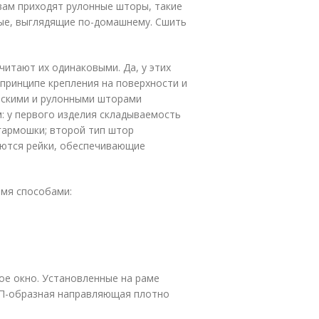
вам приходят рулонные шторы, такие
ые, выглядящие по-домашнему. Сшить
читают их одинаковыми. Да, у этих
 принципе крепления на поверхности и
имскими и рулонными шторами
: у первого изделия складываемость
 гармошки; второй тип штор
гаются рейки, обеспечивающие
мя способами:
ое окно. Установленные на раме
а П-образная направляющая плотно