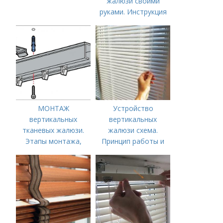
жалюзи своими
руками. Инструкция
по монтажу
МОНТАЖ
Устройство
вертикальных
вертикальных
тканевых жалюзи.
жалюзи схема.
Этапы монтажа,
Принцип работы и
схемы
механизм управления
жалюзи