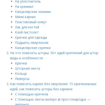
На уплотнитель
На крахмал
Канцелярские зажимы
Мини-карниз
Пластиковый хомут
Лак для ногтей
Клей пистолет
Крючки для одежды
Подшить оверлоком
Канцелярские скрепки
На что повесить шторы. 50+ идей креплений для штор:
виды и особенности
Крючки
Шторная лента
Кольца
Люверсы
Как повесить карниз без сверления. 15 оригинальных
идей, как повесить шторы без карниза
С помощью крючков
С помощью ленты велкро (в простонародье —
липучки)