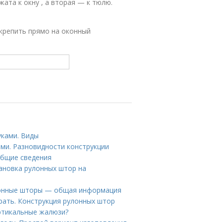
ата к окну , а вторая — к тюлю.
акрепить прямо на оконный
ками. Виды
ми. Разновидности конструкции
Общие сведения
ановка рулонных штор на
улонные шторы — общая информация
рать. Конструкция рулонных штор
ертикальные жалюзи?