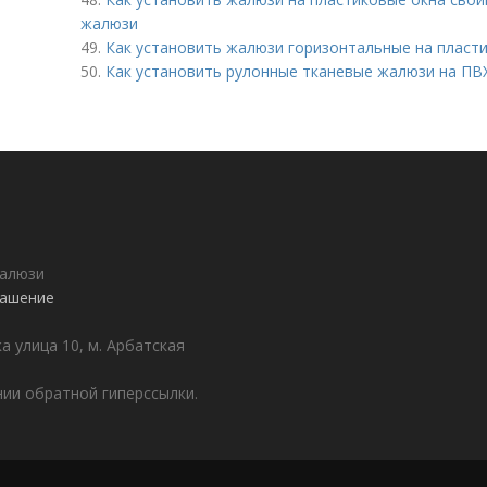
жалюзи
49.
Как установить жалюзи горизонтальные на пласти
50.
Как установить рулонные тканевые жалюзи на ПВХ
жалюзи
лашение
а улица 10, м. Арбатская
ии обратной гиперссылки.