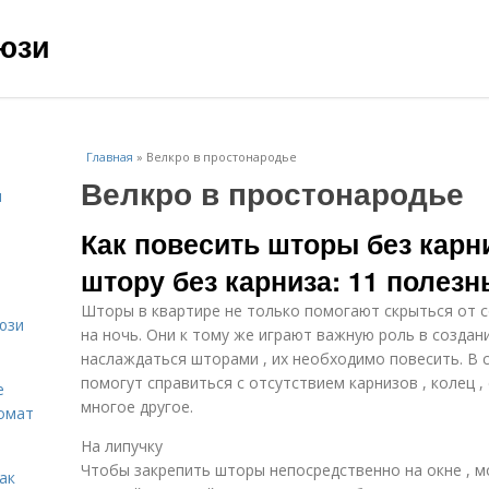
юзи
Главная
»
Велкро в простонародье
Велкро в простонародье
и
Как повесить шторы без карни
штору без карниза: 11 полез
Шторы в квартире не только помогают скрыться от с
юзи
на ночь. Они к тому же играют важную роль в созда
наслаждаться шторами , их необходимо повесить. В 
помогут справиться с отсутствием карнизов , колец ,
е
многое другое.
омат
На липучку
Чтобы закрепить шторы непосредственно на окне , 
ак