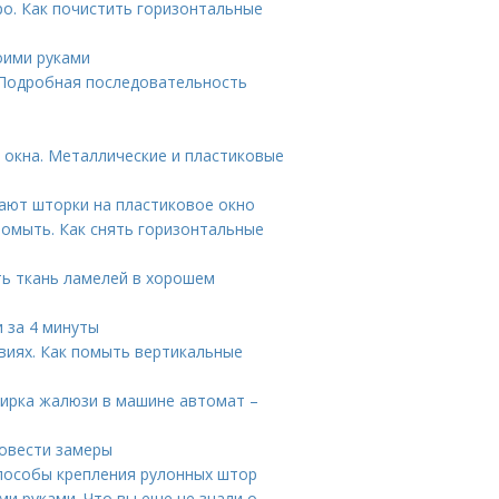
о. Как почистить горизонтальные
оими руками
 Подробная последовательность
 окна. Металлические и пластиковые
вают шторки на пластиковое окно
помыть. Как снять горизонтальные
ть ткань ламелей в хорошем
 за 4 минуты
виях. Как помыть вертикальные
тирка жалюзи в машине автомат –
ровести замеры
Способы крепления рулонных штор
и руками. Что вы еще не знали о