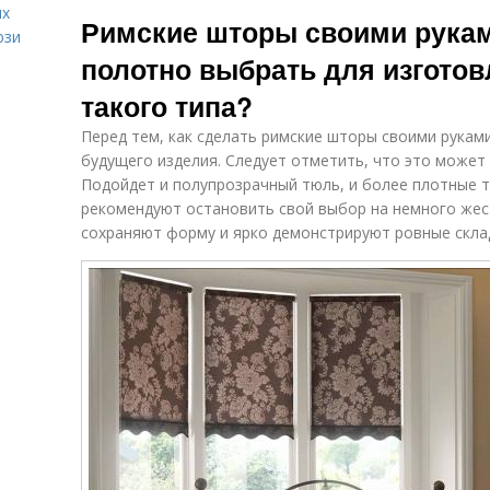
Шторы без
ых
Римская штора
Шт
Римские шторы своими рукам
прутьев
юзи
полотно выбрать для изготов
такого типа?
Перед тем, как сделать римские шторы своими рукам
будущего изделия. Следует отметить, что это може
Подойдет и полупрозрачный тюль, и более плотные т
рекомендуют остановить свой выбор на немного жест
сохраняют форму и ярко демонстрируют ровные склад