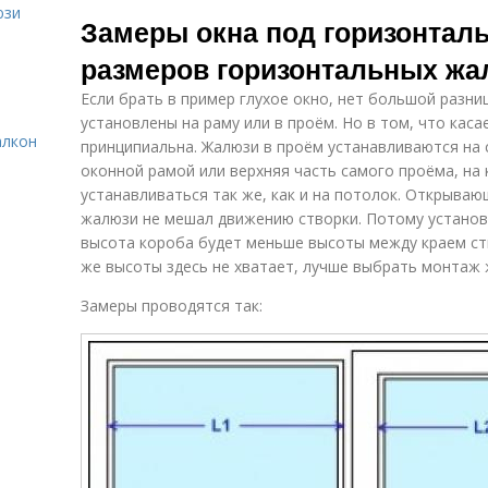
Установка на
Инструкция по
юзи
Замеры окна под горизонтал
створку
замеру
размеров горизонтальных жа
Если брать в пример глухое окно, нет большой разни
установлены на раму или в проём. Но в том, что кас
алкон
принципиальна. Жалюзи в проём устанавливаются на 
оконной рамой или верхняя часть самого проёма, на
устанавливаться так же, как и на потолок. Открыва
жалюзи не мешал движению створки. Потому установ
высота короба будет меньше высоты между краем ств
же высоты здесь не хватает, лучше выбрать монтаж 
Замеры проводятся так: