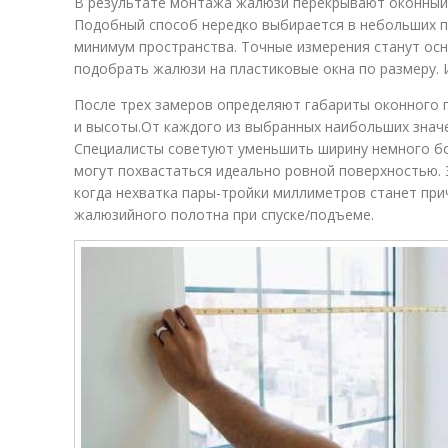
В результате монтажа жалюзи перекрывают оконный п
Подобный способ нередко выбирается в небольших п
минимум пространства. Точные измерения станут ос
подобрать жалюзи на пластиковые окна по размеру. 
После трех замеров определяют габариты оконного 
и высоты.От каждого из выбранных наибольших значе
Специалисты советуют уменьшить ширину немного бо
могут похвастаться идеально ровной поверхностью. 
когда нехватка пары-тройки миллиметров станет при
жалюзийного полотна при спуске/подъеме.