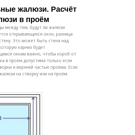
Замеры для
ьные жалюзи. Расчёт
заказа
люзи в проём
цы между тем, будут ли жалюзи
ается открывающихся окон, разница
стену. Это может быть стена над
 которую карниз будет
ющимся окнам важно, чтобы короб от
ка в проём допустима только если
орки и верхней частью проёма. Если
жалюзи на створку или на проём.