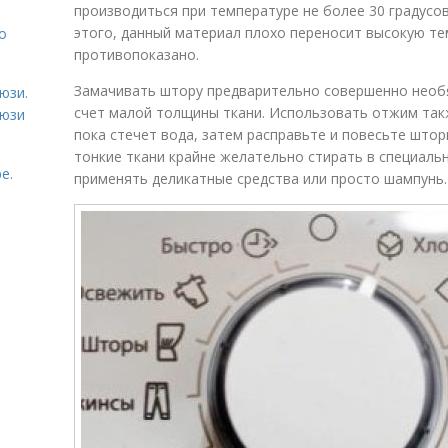
производиться при температуре не более 30 градусо
этого, данный материал плохо переносит высокую те
о
противопоказано.
Замачивать штору предварительно совершенно необяз
юзи.
счет малой толщины ткани. Использовать отжим такж
люзи
пока стечет вода, затем расправьте и повесьте што
тонкие ткани крайне желательно стирать в специаль
е.
применять деликатные средства или просто шампунь.