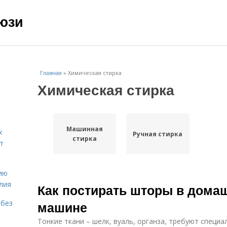
юзи
Главная
»
Химическая стирка
Химическая стирка
Машинная
х
Ручная стирка
стирка
т
ию
лия
Как постирать шторы в домаш
 без
машине
Тонкие ткани – шелк, вуаль, органза, требуют специа