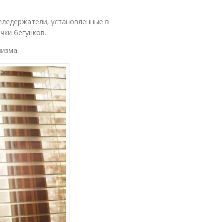
еледержатели, установленные в
чки бегунков.
низма