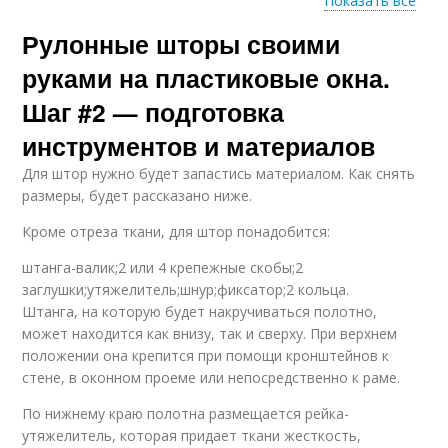
Показать все
Рулонные шторы своими
Руки из льна
Руки из ткани
руками на пластиковые окна.
Шаг #2 — подготовка
инструментов и материалов
Для штор нужно будет запастись материалом. Как снять
размеры, будет рассказано ниже.
Кроме отреза ткани, для штор понадобится:
штанга-валик;2 или 4 крепежные скобы;2
заглушки;утяжелитель;шнур;фиксатор;2 кольца.
Штанга, на которую будет накручиваться полотно,
может находится как внизу, так и сверху. При верхнем
положении она крепится при помощи кронштейнов к
стене, в оконном проеме или непосредственно к раме.
По нижнему краю полотна размещается рейка-
утяжелитель, которая придает ткани жесткость,