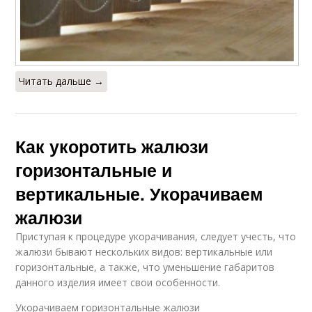
И вертикальные
В домашние условия
жалюзи
Читать дальше →
Уход за
Жалюзи в стиральной
горизонтальными
машине
жалюзи
Как укоротить жалюзи
горизонтальные и
вертикальные. Укорачиваем
Тканевые жалюзи
жалюзи
Приступая к процедуре укорачивания, следует учесть, что
жалюзи бывают нескольких видов: вертикальные или
горизонтальные, а также, что уменьшение габаритов
данного изделия имеет свои особенности.
Укорачиваем горизонтальные жалюзи