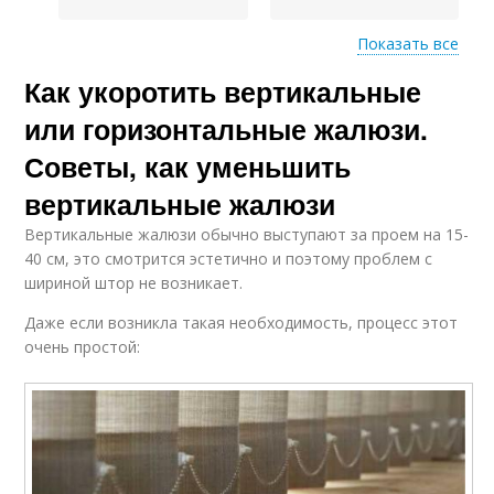
Показать все
Как укоротить вертикальные
Жалюзи по размеру
Жалюзи по длине
или горизонтальные жалюзи.
Советы, как уменьшить
вертикальные жалюзи
Алюминиевые
Жалюзи на кухне
жалюзи
Вертикальные жалюзи обычно выступают за проем на 15-
40 см, это смотрится эстетично и поэтому проблем с
шириной штор не возникает.
Даже если возникла такая необходимость, процесс этот
Жалюзи из различных
Жалюзи с окна
материалов
очень простой:
Деревянные жалюзи
Оконные жалюзи