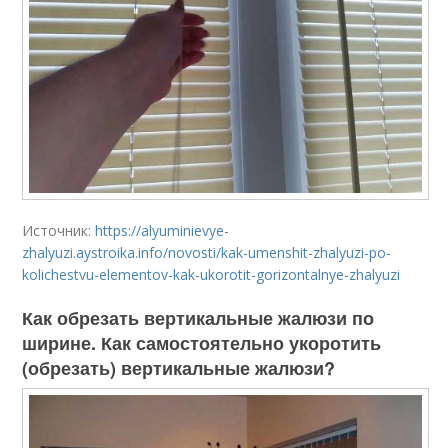
Источник:
https://alyuminievye-
zhalyuzi.aystroika.info/novosti/kak-umenshit-zhalyuzi-po-
kolichestvu-elementov-kak-ukorotit-gorizontalnye-zhalyuzi
Как обрезать вертикальные жалюзи по
ширине. Как самостоятельно укоротить
(обрезать) вертикальные жалюзи?