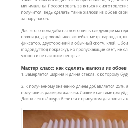
минимальны. Посоветовать заняться их изготовлени
получится, ведь сделать такие жалюзи из обоев сво
за пару часов.
Для этого понадобится всего лишь следующие матери
ножницы, дырокол/шило, линейка, метр, карандаш, шн
фиксатор, двусторонний и обычный скотч, клей. Обо
(подойдутпод покраску), но пропускающие свет, не с
узоров и не слишком пестрые.
Мастер класс: как сделать жалюзи из обоев
1. Замеряется ширина и длина стекла, к которому буд
2. К полученному значению длины добавляется 25%, 
получились размеры жалюзи. Лишние сантиметры уйд
Длина ленты/шнура берется с припуском для завязыва