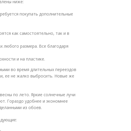
влены ниже:
требуется покупать дополнительные
ятся как самостоятельно, так и в
х любого размера. Все благодаря
хности и на пластике.
мыми во время длительных переездов
и, ее не жалко выбросить. Новые же
 весны по лето. Яркие солнечные лучи
ают. Гораздо удобнее и экономнее
деланными из обоев.
едующие: