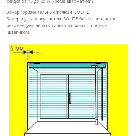
скидка от 15 до 20 % (кроме автоматики).
Жалюзи из остатков
Тканевые жалюзи
Замер горизонтальных жалюзи ISOLITE
Замер и установку систем ISOLITE без специалистов
рекомендуем делать только на окнах с прямым
штапиком.
Жалюзи из
Жалюзи на окна
виниловых обоев
Жалюзи из тюли
Жалюзи из клеенки
Крепление для
Лески для рулонных
рулонных штор
штор