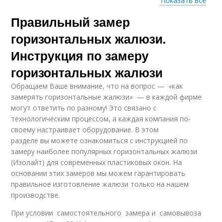
Показать все
Правильный замер
Жалюзи на
Рулонная штора
пластиковые окна
горизонтальных жалюзи.
Инструкция по замеру
горизонтальных жалюзи
Материал для
Рулонные шторы
жалюзи
Обращаем Ваше внимание, что на вопрос — «как
замерять горизонтальные жалюзи» — в каждой фирме
могут ответить по разному! Это связано с
технологическим процессом, а каждая компания по-
своему настраивает оборудование. В этом
Жалюзи из обоев
Жалюзи из бумаги
разделе вы можете ознакомиться с инструкцией по
замеру наиболее популярных горизонтальных жалюзи
(Изолайт) для современных пластиковых окон. На
основании этих замеров мы можем гарантировать
Жалюзи из газетных
Жалюзи из
правильное изготовление жалюзи только на нашем
трубочек
флизелиновых обоев
производстве.
При условии самостоятельного замера и самовывоза