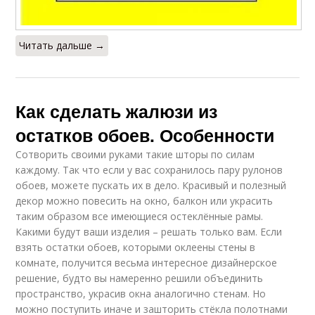
Запчасти для
Короб для рулонных
рулонных штор
штор
Читать дальше →
Механизм для
Фурнитура для
рулонных штор
рулонных штор
Как сделать жалюзи из
остатков обоев. Особенности
Сотворить своими руками такие шторы по силам
Алюминиевые
Пластиковые жалюзи
жалюзи
каждому. Так что если у вас сохранилось пару рулонов
обоев, можете пускать их в дело. Красивый и полезный
декор можно повесить на окно, балкон или украсить
таким образом все имеющиеся остеклённые рамы.
Какими будут ваши изделия – решать только вам. Если
Плиссированные
Бамбуковые жалюзи
жалюзи
взять остатки обоев, которыми оклеены стены в
комнате, получится весьма интересное дизайнерское
решение, будто вы намеренно решили объединить
пространство, украсив окна аналогично стенам. Но
Жалюзи для
можно поступить иначе и зашторить стёкла полотнами
Жалюзи на балкон