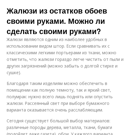
Жалюзи из остатков обоев
своими руками. Можно ли
Замеры для
Жалюзи между
горизонтальных
сделать своими руками?
створками
жалюзи
Жалюзи являются одним из наиболее удобных в
использовании видом штор. Если сравнивать их с
классическими легкими портьерами из ткани, можно
отметить, что жалюзи гораздо легче чистить от пыли и
других загрязнений (можно забыть о долгой стирке и
сушке).
Благодаря таким изделиям можно обеспечить в
помещении как полную темноту, так и яркий свет,
полумрак: нужно всего лишь поднять или опустить
жалюзи. Рассеянный свет при выборе бумажного
варианта оказывается очень расслабляющим.
Сегодня существует большой выбор материалов:
различные породы дерева, металла, ткани, бумаги
(подойдет даже газета), обои. У каждого варианта