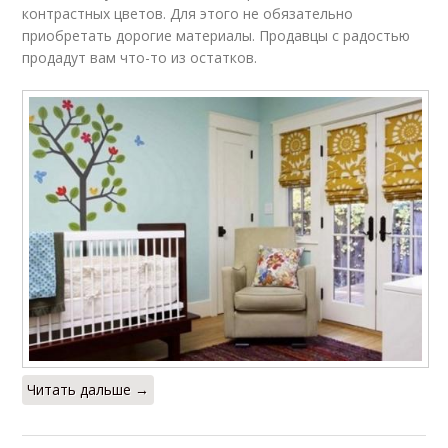
пластиковых окон
контрастных цветов. Для этого не обязательно
приобретать дорогие материалы. Продавцы с радостью
продадут вам что-то из остатков.
Жалюзи на створку
Жалюзи по размеру
Жалюзи на створки
Жалюзи по длине
Окна под
Жалюзи без
горизонтальные
сверления
жалюзи
Читать дальше →
Жалюзи для
Жалюзи в проём
установки