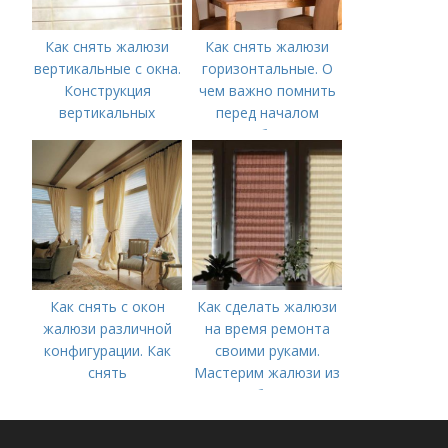
Как снять жалюзи
Как снять жалюзи
вертикальные с окна.
горизонтальные. О
Конструкция
чем важно помнить
вертикальных
перед началом
жалюзи
работ?
Как снять с окон
Как сделать жалюзи
жалюзи различной
на время ремонта
конфигурации. Как
своими руками.
снять
Мастерим жалюзи из
горизонтальные
обоев
жалюзи