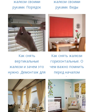
жалюзи своими
жалюзи своими
руками. Порядок
руками. Виды
установки жалюзи
Как снять
Как снять жалюзи
вертикальные
горизонтальные. О
жалюзи и зачем это
чем важно помнить
нужно. Демонтаж для
перед началом
стирки или чистки
работ?