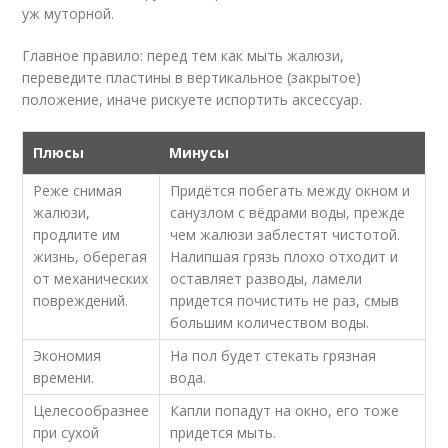
уж муторной.
Главное правило: перед тем как мыть жалюзи,
переведите пластины в вертикальное (закрытое)
положение, иначе рискуете испортить аксессуар.
Плюсы
Минусы
Реже снимая
Придётся побегать между окном и
жалюзи,
санузлом с вёдрами воды, прежде
продлите им
чем жалюзи заблестят чистотой.
жизнь, оберегая
Налипшая грязь плохо отходит и
от механических
оставляет разводы, ламели
повреждений.
придется почистить не раз, смыв
большим количеством воды.
Экономия
На пол будет стекать грязная
времени.
вода.
Целесообразнее
Капли попадут на окно, его тоже
при сухой
придется мыть.