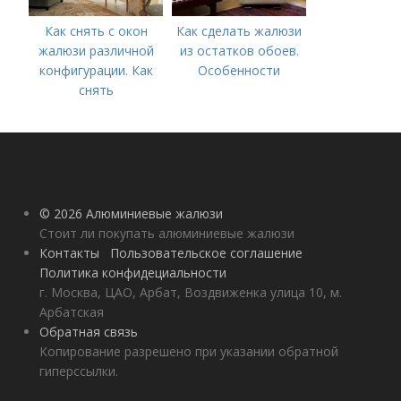
Как снять с окон
Как сделать жалюзи
жалюзи различной
из остатков обоев.
конфигурации. Как
Особенности
снять
горизонтальные
жалюзи
© 2026 Алюминиевые жалюзи
Стоит ли покупать алюминиевые жалюзи
Контакты
Пользовательское соглашение
Политика конфидециальности
г. Москва, ЦАО, Арбат, Воздвиженка улица 10, м.
Арбатская
Обратная связь
Копирование разрешено при указании обратной
гиперссылки.