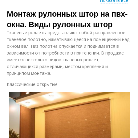
Показать все
Монтаж рулонных штор на пвх-
Лески для рулонных
Шторы с леской
штор
окна. Виды рулонных штор
Тканевые роллеты представляют собой расправленное
тканевое полотно, наматывающееся на помещённый над
окном вал. Низ полотна опускается и поднимается в
зависимости от потребности в притенении. В продаже
имеется несколько видов тканевых роллет,
отличающихся размерами, местом крепления и
принципом монтажа.
Классические открытые