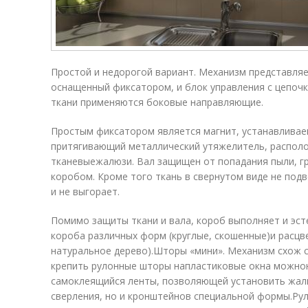
Простой и недорогой вариант. Механизм представляе
оснащенный фиксатором, и блок управления с цепоч
ткани применяются боковые направляющие.
Простым фиксатором является магнит, устанавливае
притягивающий металлический утяжелитель, располо
тканевыежалюзи. Вал защищен от попадания пыли, г
коробом. Кроме того ткань в свернутом виде не под
и не выгорает.
Помимо защиты ткани и вала, короб выполняет и эс
короба различных форм (круглые, скошенные)и расцв
натуральное дерево).Шторы «мини». Механизм схож 
крепить рулонные шторы напластиковые окна можно
самоклеящийся ленты, позволяющей установить жалю
сверления, но и кронштейнов специальной формы.Ру