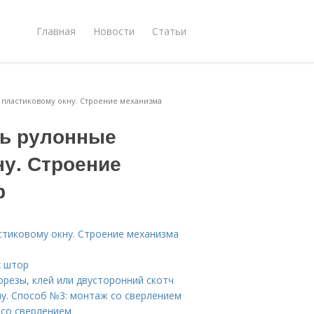
Главная
Новости
Статьи
 пластиковому окну. Строение механизма
ть рулонные
ну. Строение
р
стиковому окну. Строение механизма
х штор
орезы, клей или двусторонний скотч
ну. Способ №3: монтаж со сверлением
 со сверлением