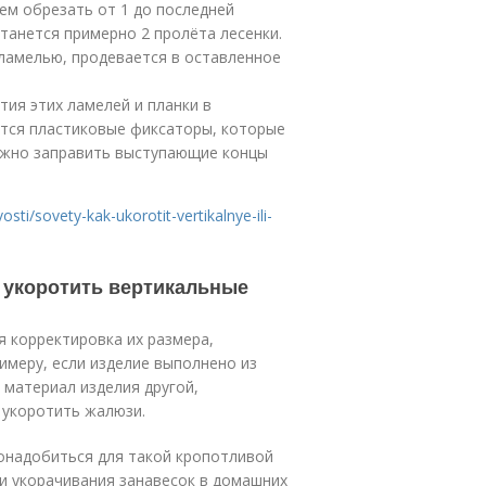
ем обрезать от 1 до последней
танется примерно 2 пролёта лесенки.
ламелью, продевается в оставленное
ия этих ламелей и планки в
ются пластиковые фиксаторы, которые
нужно заправить выступающие концы
osti/sovety-kak-ukorotit-vertikalnye-ili-
к укоротить вертикальные
 корректировка их размера,
имеру, если изделие выполнено из
 материал изделия другой,
 укоротить жалюзи.
онадобиться для такой кропотливой
и укорачивания занавесок в домашних