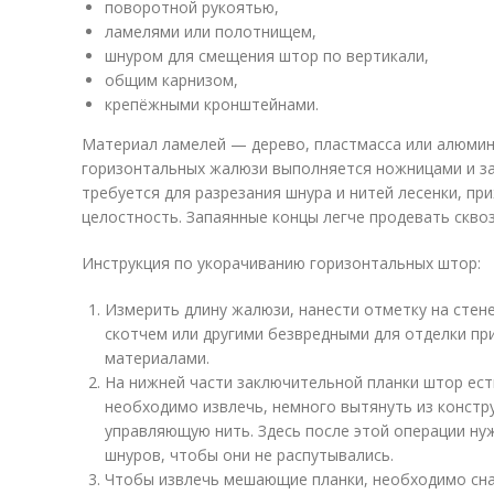
поворотной рукоятью,
ламелями или полотнищем,
шнуром для смещения штор по вертикали,
общим карнизом,
крепёжными кронштейнами.
Материал ламелей — дерево, пластмасса или алюмин
горизонтальных жалюзи выполняется ножницами и за
требуется для разрезания шнура и нитей лесенки, пр
целостность. Запаянные концы легче продевать сквоз
Инструкция по укорачиванию горизонтальных штор:
Измерить длину жалюзи, нанести отметку на сте
скотчем или другими безвредными для отделки п
материалами.
На нижней части заключительной планки штор ест
необходимо извлечь, немного вытянуть из конст
управляющую нить. Здесь после этой операции ну
шнуров, чтобы они не распутывались.
Чтобы извлечь мешающие планки, необходимо сна