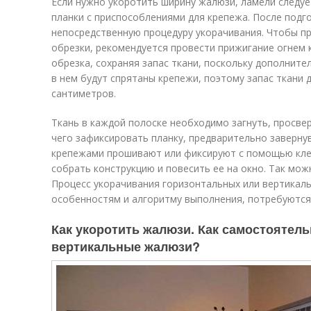
Если нужно укоротить ширину жалюзи, ламели следуе
планки с приспособлениями для крепежа. После под
непосредственную процедуру укорачивания. Чтобы п
обрезки, рекомендуется провести прижигание огнем 
обрезка, сохраняя запас ткани, поскольку дополнит
в нем будут спрятаны крепежи, поэтому запас ткани
сантиметров.
Ткань в каждой полоске необходимо загнуть, просве
чего зафиксировать планку, предварительно завернув
крепежами прошивают или фиксируют с помощью кле
собрать конструкцию и повесить ее на окно. Так мо
Процесс укорачивания горизонтальных или вертикаль
особенностям и алгоритму выполнения, потребуются
Как укоротить жалюзи. Как самостоятель
вертикальные жалюзи?