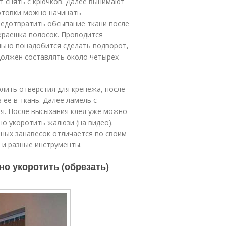
т снять с крючков. Далее вынимают
готовки можно начинать
редотвратить обсыпание ткани после
краешка полосок. Проводится
ельно понадобится сделать подворот,
 должен составлять около четырех
рлить отверстия для крепежа, после
 ее в ткань. Далее ламель с
я. После высыхания клея уже можно
жно укоротить жалюзи (на
видео
).
ных занавесок отличается по своим
 и разные инструменты.
но укоротить (обрезать)