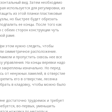
изонтальный вид. Затем необходимо
ая используется для регулировки, из
ытащить из этой планки пластиковые
узлы, но быстрее будет обрезать
подпалить ее концы. После того как
 с обеих сторон конструкции чуть
ной раме.
При этом нужно следить, чтобы
яли симметричное расположение.
амели и пропустить сквозь нее все
у управления. На концы веревки надо
и закреплены изначально. Но перед
сь от ненужных ламелей, в отверстие
крепить его в отверстии, лесенка
убрать в кладовку, чтобы можно было
не достаточно трудоемок и требует
ребуется, во-первых, уменьшить
бятся ножовка по металлу и