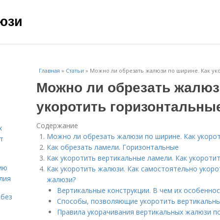
юзи
Главная
»
Статьи
»
Можно ли обрезать жалюзи по ширине. Как ук
Можно ли обрезать жалюз
укоротить горизонтальны
Содержание
х
Можно ли обрезать жалюзи по ширине. Как укоро
т
Как обрезать ламели. Горизонтальные
Как укоротить вертикальные ламели. Как укороти
ию
Как укоротить жалюзи. Как самостоятельно укоро
лия
жалюзи?
Вертикальные конструкции. В чем их особеннос
 без
Способы, позволяющие укоротить вертикальны
Правила укорачивания вертикальных жалюзи п