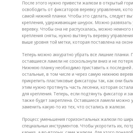
После этого нужно привести жалюзи в открытый гор
освободить от фиксаторов веревку управления, котор
самой нижней планки. Чтобы это сделать, следует в
крепления, удерживающие шнурок. Можно развязать 
веревку. Чтобы она не распускалась, можно немного 
крепления сняты, нужно вытянуть веревку управления
выше уровня той метки, которая поставлена на окон
Теперь можно аккуратно убрать все лишние планки. 
оставшиеся ламели не соскользнули вниз и не потер
Нижнюю планку необходимо приставить к последней л
остальные, в том числе и через самую нижнюю веревк
прикрепить пластиковые фиксаторы так, как они был
этим нужно протянуть часть лесенки, которая остала
для крепления. Теперь, если подтянуть фиксатор и за
также будет закреплена. Оставшиеся ламели можно 
заменить какую-то из тех, что остались в жалюзи.
Процесс уменьшения горизонтальных жалюзи по шири
специальных инструментов. Чтобы укоротить их, пот
карниз, а во-вторых, сами жалюзи. Для этого понадо