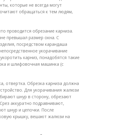
нты, которые не всегда могут
почитают обращаться к тем людям,
что проводится обрезание карниза.
ине превышал размер окна. С
зделия, посредством карандаша
 непосредственное укорачивание
 укоротить карниз, понадобятся такие
рка и шлифовочная машинка (с
ка, отвертка. Обрезка карниза должна
устройство. Для укорачивания жалюзи
бирают шнур в сторону, обрезают
 Срез аккуратно подравнивают,
ют шнур и цепочки. После
ковую крышку, вешают жалюзи на