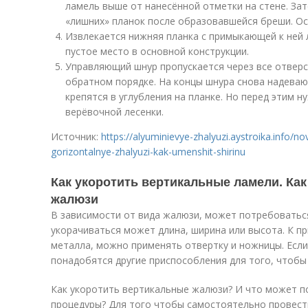
ламель выше от нанесённой отметки на стене. Зат
«лишних» планок после образовавшейся бреши. Ос
Извлекается нижняя планка с примыкающей к ней 
пустое место в основной конструкции.
Управляющий шнур пропускается через все отверст
обратном порядке. На концы шнура снова надева
крепятся в углубления на планке. Но перед этим 
верёвочной лесенки.
Источник:
https://alyuminievye-zhalyuzi.aystroika.info/nov
gorizontalnye-zhalyuzi-kak-umenshit-shirinu
Как укоротить вертикальные ламели. Ка
жалюзи
В зависимости от вида жалюзи, может потребоваться
укорачиваться может длина, ширина или высота. К пр
металла, можно применять отвертку и ножницы. Если
понадобятся другие приспособления для того, чтобы
Как укоротить вертикальные жалюзи? И что может п
процедуры? Для того чтобы самостоятельно провест