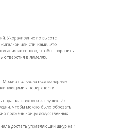
ий. Укорачивание по высоте
жигалкой или спичками. Это
ижигания их концов, чтобы сохранить
ь отверстия в ламелях.
не. Можно пользоваться малярным
рилипающими к поверхности
ь пара пластиковых заглушек. Их
рукции, чтобы можно было обрезать
жно прижечь концы искусственных
чала достать управляющий шнур на 1