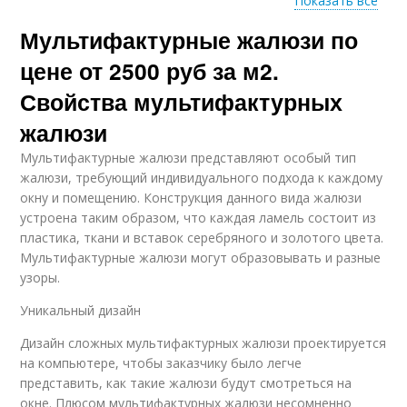
Показать все
Мультифактурные жалюзи по
Жалюзи на окна
Тканевые жалюзи
цене от 2500 руб за м2.
Свойства мультифактурных
Ламель для
жалюзи
Жалюзи из пластика
вертикальных
Мультифактурные жалюзи представляют особый тип
жалюзи
жалюзи, требующий индивидуального подхода к каждому
окну и помещению. Конструкция данного вида жалюзи
устроена таким образом, что каждая ламель состоит из
пластика, ткани и вставок серебряного и золотого цвета.
Жалюзи на основе
Офисные жалюзи
Мультифактурные жалюзи могут образовывать и разные
узоры.
Уникальный дизайн
Жалюзи на
Жалюзи в офис
Дизайн сложных мультифактурных жалюзи проектируется
пластиковые окна
на компьютере, чтобы заказчику было легче
представить, как такие жалюзи будут смотреться на
окне. Плюсом мультифактурных жалюзи несомненно