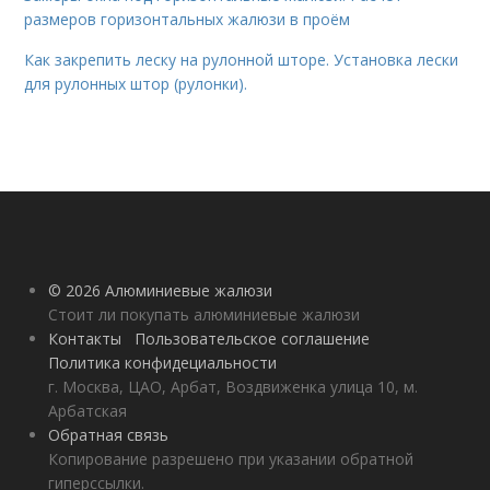
размеров горизонтальных жалюзи в проём
Как закрепить леску на рулонной шторе. Установка лески
для рулонных штор (рулонки).
© 2026 Алюминиевые жалюзи
Стоит ли покупать алюминиевые жалюзи
Контакты
Пользовательское соглашение
Политика конфидециальности
г. Москва, ЦАО, Арбат, Воздвиженка улица 10, м.
Арбатская
Обратная связь
Копирование разрешено при указании обратной
гиперссылки.