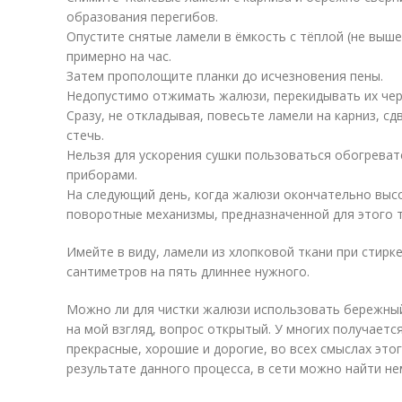
образования перегибов.
Опустите снятые ламели в ёмкость с тёплой (не выш
примерно на час.
Затем прополощите планки до исчезновения пены.
Недопустимо отжимать жалюзи, перекидывать их чере
Сразу, не откладывая, повесьте ламели на карниз, сд
стечь.
Нельзя для ускорения сушки пользоваться обогрева
приборами.
На следующий день, когда жалюзи окончательно высо
поворотные механизмы, предназначенной для этого т
Имейте в виду, ламели из хлопковой ткани при стирке
сантиметров на пять длиннее нужного.
Можно ли для чистки жалюзи использовать бережный
на мой взгляд, вопрос открытый. У многих получается
прекрасные, хорошие и дорогие, во всех смыслах это
результате данного процесса, в сети можно найти не