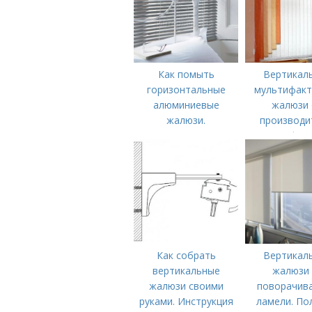
Как помыть
Вертикал
горизонтальные
мультифакт
алюминиевые
жалюзи 
жалюзи.
производи
Алюминиевые
Мультифак
горизонтальные
жалюз
жалюзи
Как собрать
Вертикал
вертикальные
жалюзи 
жалюзи своими
поворачив
руками. Инструкция
ламели. По