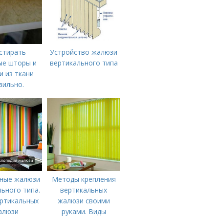
стирать
Устройство жалюзи
ые шторы и
вертикального типа
 из ткани
вильно.
енности
ных штор
ные жалюзи
Методы крепления
ьного типа.
вертикальных
ртикальных
жалюзи своими
алюзи
руками. Виды