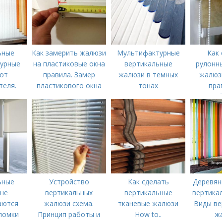
ьные
Как замерить жалюзи
Мультифактурные
Как 
урные
на пластиковые окна
вертикальные
рулонн
от
правила. Замер
жалюзи в темных
жалюзи
теля.
пластикового окна
тонах
пра
турные
для установки
Особ
и
жалюзи
рулон
ьные
Устройство
Как сделать
Деревян
не
вертикальных
вертикальные
вертикал
аются
жалюзи схема.
тканевые жалюзи
Виды ве
ломки
Принцип работы и
How to..
ж