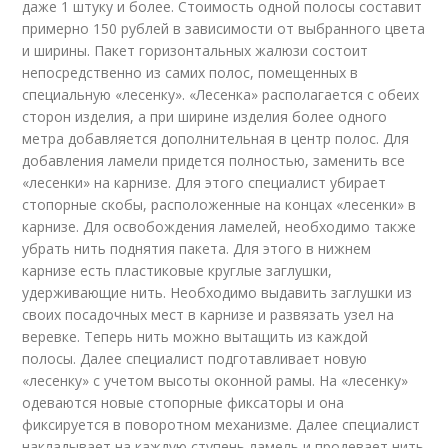
даже 1 штуку и более. Стоимость одной полосы составит
примерно 150 рублей в зависимости от выбранного цвета
и ширины. Пакет горизонтальных жалюзи состоит
непосредственно из самих полос, помещенных в
специальную «лесенку». «Лесенка» располагается с обеих
сторон изделия, а при ширине изделия более одного
метра добавляется дополнительная в центр полос. Для
добавления ламели придется полностью, заменить все
«лесенки» на карнизе. Для этого специалист убирает
стопорные скобы, расположенные на концах «лесенки» в
карнизе. Для освобождения ламелей, необходимо также
убрать нить поднятия пакета. Для этого в нижнем
карнизе есть пластиковые круглые заглушки,
удерживающие нить. Необходимо выдавить заглушки из
своих посадочных мест в карнизе и развязать узел на
веревке. Теперь нить можно вытащить из каждой
полосы. Далее специалист подготавливает новую
«лесенку» с учетом высоты оконной рамы. На «лесенку»
одеваются новые стопорные фиксаторы и она
фиксируется в поворотном механизме. Далее специалист
накладывает на каждую ступень ламель и продевает нить