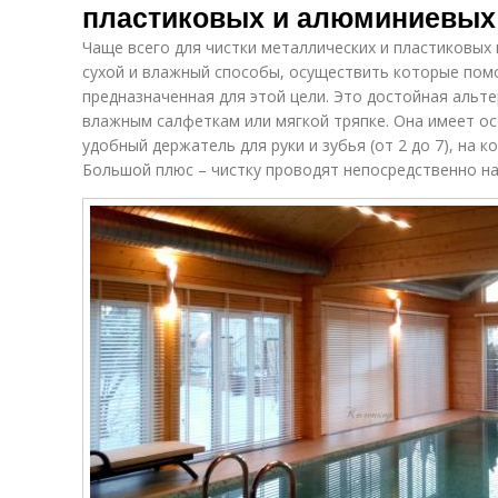
пластиковых и алюминиевых
Чаще всего для чистки металлических и пластиковы
сухой и влажный способы, осуществить которые пом
предназначенная для этой цели. Это достойная альт
влажным салфеткам или мягкой тряпке. Она имеет о
удобный держатель для руки и зубья (от 2 до 7), на 
Большой плюс – чистку проводят непосредственно н