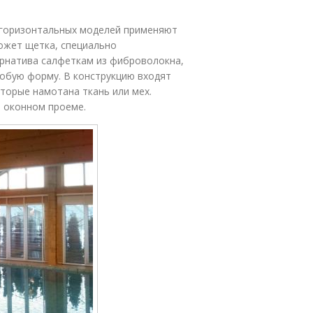
х горизонтальных моделей применяют
ожет щетка, специально
ернатива салфеткам из фиброволокна,
собую форму. В конструкцию входят
которые намотана ткань или мех.
а оконном проеме.