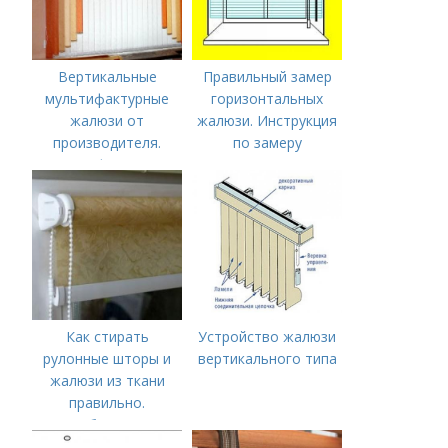
Вертикальные
Правильный замер
мультифактурные
горизонтальных
жалюзи от
жалюзи. Инструкция
производителя.
по замеру
Мультифактурные
горизонтальных
жалюзи
жалюзи
Как стирать
Устройство жалюзи
рулонные шторы и
вертикального типа
жалюзи из ткани
правильно.
Особенности
рулонных штор