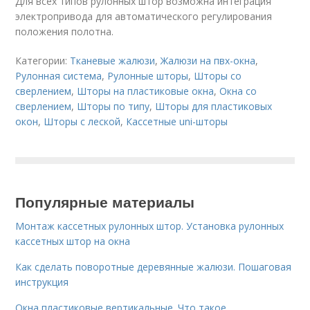
Для всех типов рулонных штор возможна интеграция
электропривода для автоматического регулирования
положения полотна.
Категории:
Тканевые жалюзи
,
Жалюзи на пвх-окна
,
Рулонная система
,
Рулонные шторы
,
Шторы со
сверлением
,
Шторы на пластиковые окна
,
Окна со
сверлением
,
Шторы по типу
,
Шторы для пластиковых
окон
,
Шторы с леской
,
Кассетные uni-шторы
Популярные материалы
Монтаж кассетных рулонных штор. Установка рулонных
кассетных штор на окна
Как сделать поворотные деревянные жалюзи. Пошаговая
инструкция
Окна пластиковые вертикальные. Что такое