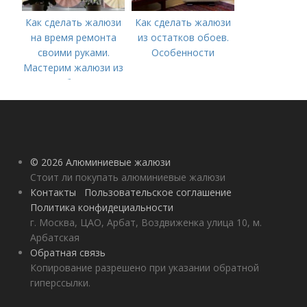
Как сделать жалюзи
Как сделать жалюзи
на время ремонта
из остатков обоев.
своими руками.
Особенности
Мастерим жалюзи из
обоев
© 2026 Алюминиевые жалюзи
Стоит ли покупать алюминиевые жалюзи
Контакты
Пользовательское соглашение
Политика конфидециальности
г. Москва, ЦАО, Арбат, Воздвиженка улица 10, м.
Арбатская
Обратная связь
Копирование разрешено при указании обратной
гиперссылки.