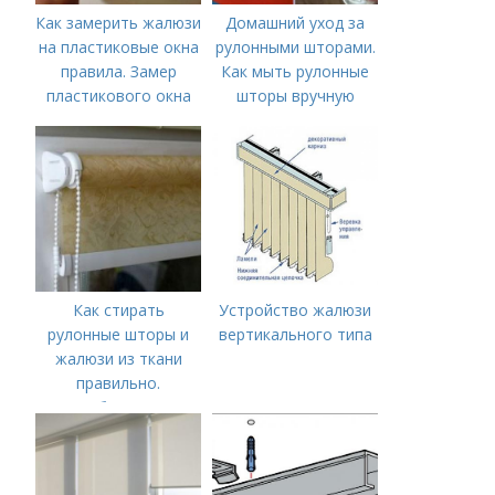
Как замерить жалюзи
Домашний уход за
на пластиковые окна
рулонными шторами.
правила. Замер
Как мыть рулонные
пластикового окна
шторы вручную
для установки
жалюзи
Как стирать
Устройство жалюзи
рулонные шторы и
вертикального типа
жалюзи из ткани
правильно.
Особенности
рулонных штор