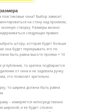
размера
а пластиковые окна? Выбор зависит
 монтироваться на стену над проемом,
а оконную створку. Размеры можно
ридерживаться следующих правил:
 выбрать штору, которая будет больше
чае она будет перекрывать его по
олжна быть равна высоте проема + 10
з углубления, то крепеж подбирается
алении от окна и не задевала ручку.
ма, это позволит зрительно
рку, то ширина должна быть равна
м.
 раму – измеряется непосредственно
м широкой, и ее будет сложно