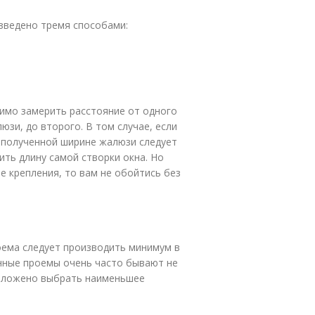
зведено тремя способами:
димо замерить расстояние от одного
юзи, до второго. В том случае, если
к полученной ширине жалюзи следует
ить длину самой створки окна. Но
е крепления, то вам не обойтись без
оема следует производить минимум в
конные проемы очень часто бывают не
положено выбрать наименьшее