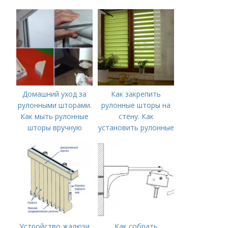
установке
Мультифактурные
горизонтальных
жалюзи
жалюзи на стену/к
потолку
Домашний уход за
Как закрепить
рулонными шторами.
рулонные шторы на
Как мыть рулонные
стену. Как
шторы вручную
установить рулонные
шторы на
пластиковые окна
без сверления и с его
помощью
Устройство жалюзи
Как собрать