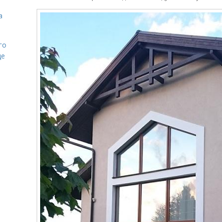
а
го
де