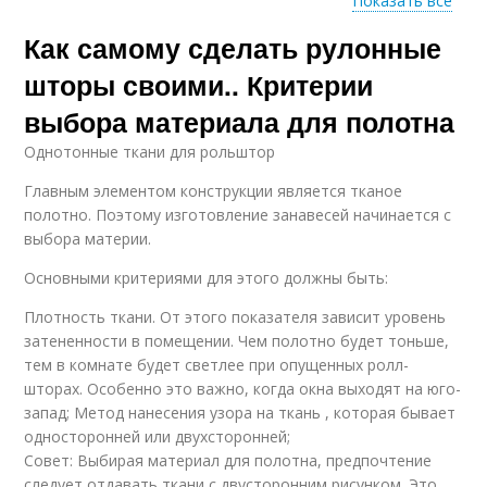
Показать все
Как самому сделать рулонные
Механизм для
Кассетный механизм
рулонных штор
шторы своими.. Критерии
выбора материала для полотна
Однотонные ткани для рольштор
Пружинная
Цепочный механизм
конструкция
Главным элементом конструкции является тканое
полотно. Поэтому изготовление занавесей начинается с
выбора материи.
Основными критериями для этого должны быть:
Подъемный механизм
Плотность ткани. От этого показателя зависит уровень
затененности в помещении. Чем полотно будет тоньше,
тем в комнате будет светлее при опущенных ролл-
шторах. Особенно это важно, когда окна выходят на юго-
запад; Метод нанесения узора на ткань , которая бывает
односторонней или двухсторонней;
Совет: Выбирая материал для полотна, предпочтение
следует отдавать ткани с двусторонним рисунком. Это